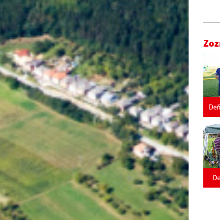
Zoz
Deň
De