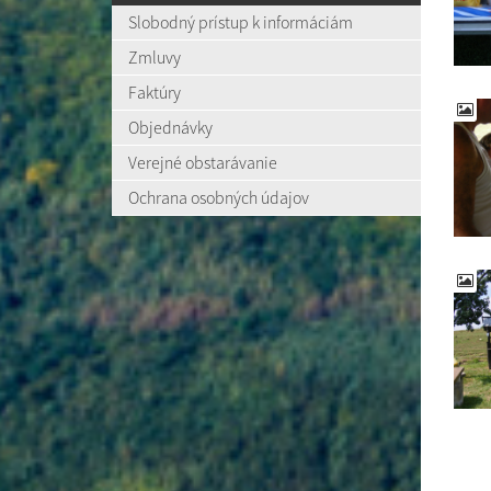
Slobodný prístup k informáciám
Zmluvy
Faktúry
Objednávky
Verejné obstarávanie
Ochrana osobných údajov