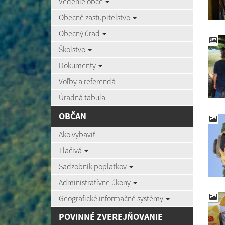
Vedenie obce
Obecné zastupiteľstvo
Obecný úrad
Školstvo
Dokumenty
Voľby a referendá
Úradná tabuľa
OBČAN
Ako vybaviť
Tlačivá
Sadzobník poplatkov
Administratívne úkony
Geografické informačné systémy
POVINNÉ ZVEREJŇOVANIE