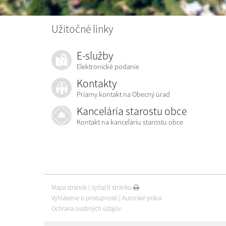
Užitočné linky
E-služby
Elektronické podanie
Kontakty
Priamy kontakt na Obecný úrad
Kancelária starostu obce
Kontakt na kanceláriu starostu obce
Mapa stránok
|
Vytlačiť stránku
Vyhlásenie o prístupnosti
|
Autorské práva
Ochrana osobných údajov