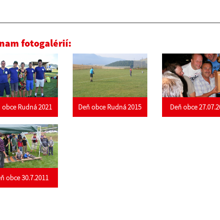
nam fotogalérií:
 obce Rudná 2021
Deň obce Rudná 2015
Deň obce 27.07.2
ň obce 30.7.2011