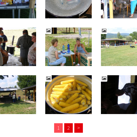
1
2
>