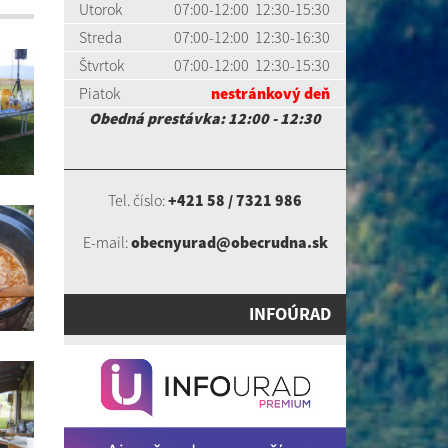
Utorok
07:00-12:00 12:30-15:30
Streda
07:00-12:00 12:30-16:30
Štvrtok
07:00-12:00 12:30-15:30
Piatok
nestránkový deň
Obedná prestávka: 12:00 - 12:30
Tel. číslo:
+421 58 / 7321 986
E-mail:
obecnyurad@obecrudna.sk
INFOÚRAD