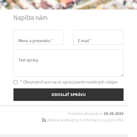
Napíšte nám
Meno a priezvisko
*
E-mail
*
Text správy
* Oboznámil som sa so
spracúvaním osobných údajov
ODOSLAŤ SPRÁVU
Posledná aktualizácia:
05.08.2026
získavania aktuálnych informácií s využitím RSS