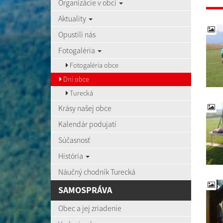
Organizácie v obci
Aktuality
Opustili nás
Fotogaléria
Fotogaléria obce
Dni obce
Turecká
Krásy našej obce
Kalendár podujatí
Súčasnosť
História
Náučný chodník Turecká
SAMOSPRÁVA
Obec a jej zriadenie