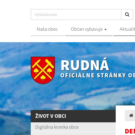
Naša obec
Občan vybavuje
Aktuali
RUDNÁ
OFICIÁLNE STRÁNKY O
ŽIVOT V OBCI
Digitálna kronika obce
DE