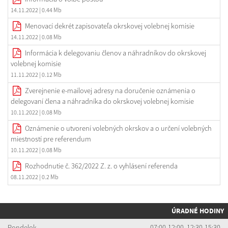
14.11.2022
| 0.44 Mb
Menovací dekrét zapisovateľa okrskovej volebnej komisie
14.11.2022
| 0.08 Mb
Informácia k delegovaniu členov a náhradníkov do okrskovej
volebnej komisie
11.11.2022
| 0.12 Mb
Zverejnenie e-mailovej adresy na doručenie oznámenia o
delegovaní člena a náhradníka do okrskovej volebnej komisie
10.11.2022
| 0.08 Mb
Oznámenie o utvorení volebných okrskov a o určení volebných
miestností pre referendum
10.11.2022
| 0.08 Mb
Rozhodnutie č. 362/2022 Z. z. o vyhlásení referenda
08.11.2022
| 0.2 Mb
ÚRADNÉ HODINY
Pondelok
07:00-12:00 12:30-15:30