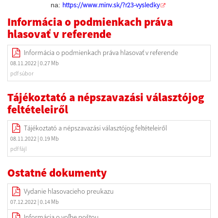
https://www.minv.sk/?r23-vysledky
na:
Informácia o podmienkach práva
hlasovať v referende
Informácia o podmienkach práva hlasovať v referende
08.11.2022
| 0.27 Mb
pdf súbor
Tájékoztató a népszavazási választójog
feltételeiről
Tájékoztató a népszavazási választójog feltételeiről
08.11.2022
| 0.19 Mb
pdf fájl
Ostatné dokumenty
Vydanie hlasovacieho preukazu
07.12.2022
| 0.14 Mb
Informácia o voľbe poštou