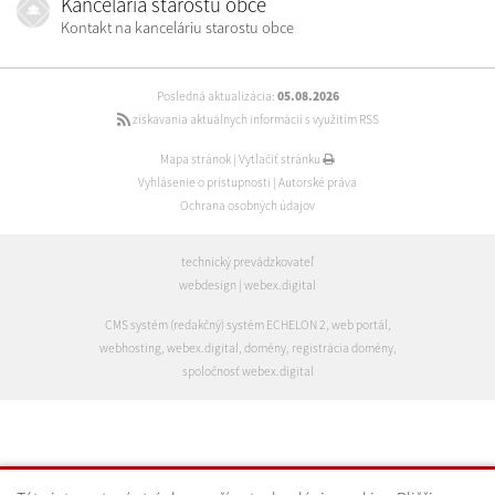
Kancelária starostu obce
Kontakt na kanceláriu starostu obce
Posledná aktualizácia:
05.08.2026
získavania aktuálnych informácií s využitím RSS
Mapa stránok
|
Vytlačiť stránku
Vyhlásenie o prístupnosti
|
Autorské práva
Ochrana osobných údajov
technický prevádzkovateľ
webdesign
|
webex.digital
CMS systém (redakčný) systém ECHELON 2
,
web portál
,
webhosting
,
webex.digital
,
domény
,
registrácia domény
,
spoločnosť webex.digital