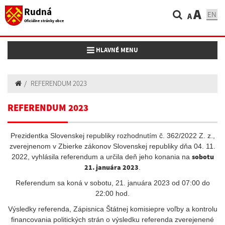
Rudná
A
EN
A
Oficiálne stránky obce
Toggle navigation
HLAVNÉ MENU
REFERENDUM 2023
REFERENDUM 2023
Prezidentka Slovenskej republiky rozhodnutím č. 362/2022 Z. z.,
zverejnenom v Zbierke zákonov Slovenskej republiky dňa 04. 11.
sobotu
2022, vyhlásila referendum a určila deň jeho konania na
21. januára 2023
.
Referendum sa koná v sobotu, 21. januára 2023 od 07:00 do
22:00 hod.
Výsledky referenda, Zápisnica Štátnej komisiepre voľby a kontrolu
financovania politických strán o výsledku referenda zverejenené