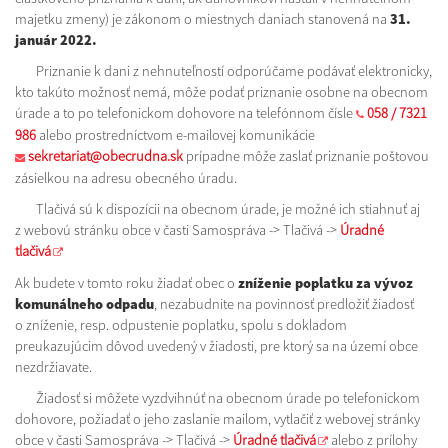
majetku zmeny) je zákonom o miestnych daniach stanovená na
31.
január 2022.
Priznanie k dani z nehnuteľností odporúčame podávať elektronicky,
kto takúto možnosť nemá, môže podať priznanie osobne na obecnom
úrade a to po telefonickom dohovore na telefónnom čísle
058 / 7321
986
alebo prostredníctvom e-mailovej komunikácie
sekretariat@obecrudna.sk
prípadne môže zaslať priznanie poštovou
zásielkou na adresu obecného úradu.
Tlačivá sú k dispozícii na obecnom úrade, je možné ich stiahnuť aj
z webovú stránku obce v časti Samospráva -> Tlačivá ->
Úradné
tlačivá
Ak budete v tomto roku žiadať obec o
zníženie poplatku
za vývoz
komunálneho odpadu
, nezabudnite na povinnosť predložiť žiadosť
o zníženie, resp. odpustenie poplatku, spolu s dokladom
preukazujúcim dôvod uvedený v žiadosti, pre ktorý sa na území obce
nezdržiavate.
Žiadosť si môžete vyzdvihnúť na obecnom úrade po telefonickom
dohovore, požiadať o jeho zaslanie mailom, vytlačiť z webovej stránky
obce v časti Samospráva -> Tlačivá ->
Úradné tlačivá
alebo z prílohy