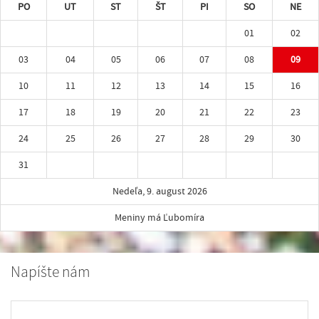
PO
UT
ST
ŠT
PI
SO
NE
01
02
03
04
05
06
07
08
09
10
11
12
13
14
15
16
17
18
19
20
21
22
23
24
25
26
27
28
29
30
31
Nedeľa, 9. august 2026
Meniny má Ľubomíra
Napíšte nám