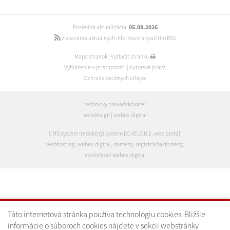
Posledná aktualizácia:
05.08.2026
získavania aktuálnych informácií s využitím RSS
Mapa stránok
|
Vytlačiť stránku
Vyhlásenie o prístupnosti
|
Autorské práva
Ochrana osobných údajov
technický prevádzkovateľ
webdesign
|
webex.digital
CMS systém (redakčný) systém ECHELON 2
,
web portál
,
webhosting
,
webex.digital
,
domény
,
registrácia domény
,
spoločnosť webex.digital
Táto internetová stránka používa technológiu cookies. Bližšie
informácie o súboroch cookies nájdete v sekcii webstránky