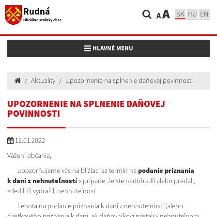
Rudná
A
SK
HU
EN
A
Oficiálne stránky obce
Toggle navigation
HLAVNÉ MENU
Aktuality
Upozornenie na splnenie daňovej povinnosti
UPOZORNENIE NA SPLNENIE DAŇOVEJ
POVINNOSTI
12.01.2022
Vážení občania,
upozorňujeme vás na blížiaci sa termín na
podanie priznania
k dani
z nehnuteľností
v prípade, že ste nadobudli alebo predali,
zdedili či vydražili nehnuteľnosť.
Lehota na podanie priznania k dani z nehnuteľností (alebo
čiastkového priznania k dani, ak daňovníkovi nastali v nehnuteľnom