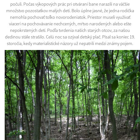
počuli. Počas výkopových prác pri otváraní bane narazili na väčšie
množstvo pozostatkov malých detí. Bolo úplne jasné, že jedna rodička
nemohla pochovať toľko novorodeniatok. Priestor museli využívať
viacerí na pochovávanie nechcených, mŕtvo narodených alebo ešte
nepokrstených detí. Podľa tvrdenia naších starých otcov, za našou
dedinou stále strašilo. Celú noc sa ozýval detský plač. Písal sa koniec 19.
storočia, kedy materialistické názory už nepatrili medzi známy pojem.