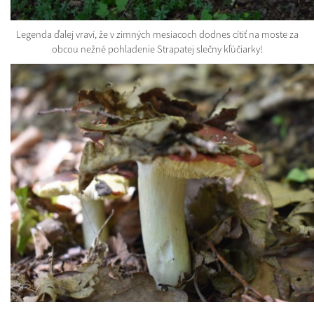
Legenda ďalej vraví, že v zimných mesiacoch dodnes cítiť na moste za
obcou nežné pohladenie Strapatej slečny kľúčiarky!