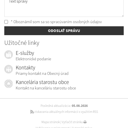
Text správy
* Oboznámil som sa so
spracúvaním osobných údajov
ODOSLAŤ SPRÁVU
Užitočné linky
E-služby
Elektronické podanie
Kontakty
Priamy kontakt na Obecný úrad
Kancelária starostu obce
Kontakt na kanceláriu starostu obce
Posledná aktualizácia:
05.08.2026
získavania aktuálnych informácií s využitím RSS
Mapa stránok
|
Vytlačiť stránku