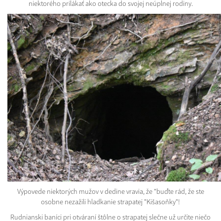
niektorého prilákať ako otecka do svojej neúplnej rodiny.
Výpovede niektorých mužov v dedine vravia, že "buďte rád, že ste
osobne nezažili hladkanie strapatej "Kišasoňky"!
Rudnianski baníci pri otváraní štôlne o strapatej slečne už určite niečo