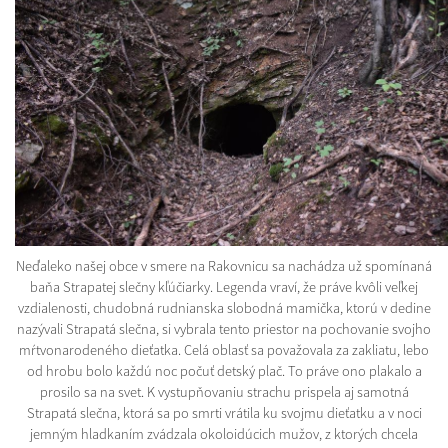
Neďaleko našej obce v smere na Rakovnicu sa nachádza už spomínaná
baňa Strapatej slečny kľúčiarky. Legenda vraví, že práve kvôli veľkej
vzdialenosti, chudobná rudnianska slobodná mamička, ktorú v dedine
nazývali Strapatá slečna, si vybrala tento priestor na pochovanie svojho
mŕtvonarodeného dieťatka. Celá oblasť sa považovala za zakliatu, lebo
od hrobu bolo každú noc počuť detský plač. To práve ono plakalo a
prosilo sa na svet. K vystupňovaniu strachu prispela aj samotná
Strapatá slečna, ktorá sa po smrti vrátila ku svojmu dieťatku a v noci
jemným hladkaním zvádzala okoloidúcich mužov, z ktorých chcela