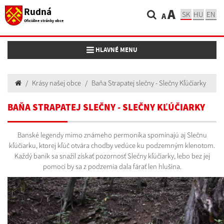
Rudná
A
SK
HU
EN
A
Oficiálne stránky obce
Toggle navigation
HLAVNÉ MENU
Krásy našej obce
Baňa Strapatej slečny - Slečny Kľúčiarky
BAŇA STRAPATEJ SLEČNY - SLEČNY KĽÚČIARKY
Banské legendy mimo známeho permoníka spomínajú aj Slečnu
kľúčiarku, ktorej kľúč otvára chodby vedúce ku podzemným klenotom.
Každý baník sa snažil získať pozornosť Slečny kľúčiarky, lebo bez jej
pomoci by sa z podzemia dala fárať len hlušina.