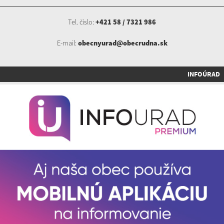
Tel. číslo:
+421 58 / 7321 986
E-mail:
obecnyurad@obecrudna.sk
INFOÚRAD